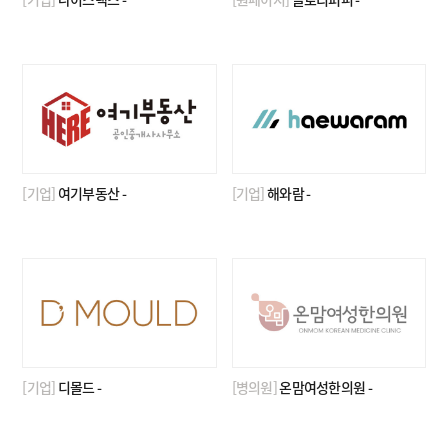
[기업]
여기부동산 -
[기업]
해와람 -
[기업]
디몰드 -
[병의원]
온맘여성한의원 -