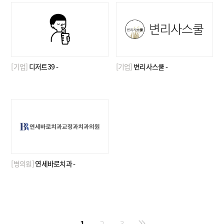
[기업]
디저트39 -
[기업]
변리사스쿨 -
[병의원]
연세바로치과 -
1
2
3