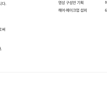
영상 구성안 기획
니다.
헤어·메이크업 섭외
6
로써
.