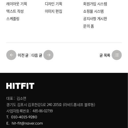
레이아웃 기획
디자인 기획
회원가입 시스템
텍스트 작성
이미지 편집
쇼핑몰 시스템
스케줄링
공지사항 게시판
문의 폼
이전 글
다음 글
글 목록
대표 : 김소연
경기도 김포시 김포한강1로 240 205호 (라비드퐁네프 블루동)
사업자등록번호 : 485-86-02799
T.
010-4015-9280
E.
hit-fit@naver.com